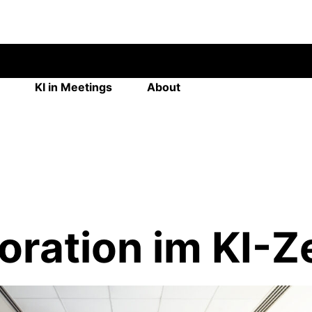
KI in Meetings
About
oration im KI-Ze