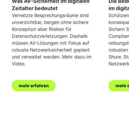
Was AV-Sicherheit im digitalen
Die Bed
Zeitalter bedeutet
im digit
Vernetzte Besprechungsräume sind
Schützen
unverzichtbar, bergen ohne sichere
konseque
Konzeption aber Risiken für
Sichern S
Datenschutzverletzungen. Deshalb
Complian
müssen AV-Lösungen mit Fokus auf
reibungs
robuste Netzwerksicherheit geplant
robusten
und verwaltet werden. Mehr dazu im
Shure. St
Video.
Netzwerk
mehr erfahren
mehr 