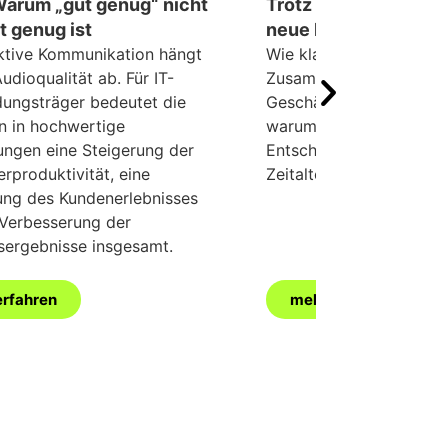
Warum „gut genug“ nicht
Trotz Disruption erfo
t genug ist
neue Maxime für die 
ektive Kommunikation hängt
Wie klares Audio die Pro
udioqualität ab. Für IT-
Zusammenarbeit und d
dungsträger bedeutet die
Geschäftserfolg steigert
on in hochwertige
warum hohe Audioqualitä
ungen eine Steigerung der
Entscheidungsträger im 
erproduktivität, eine
Zeitalter entscheidend is
ung des Kundenerlebnisses
 Verbesserung der
sergebnisse insgesamt.
erfahren
mehr erfahren