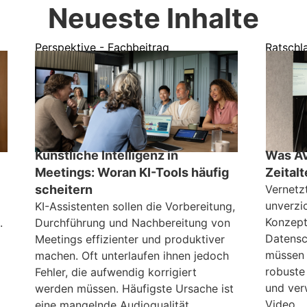
Neueste Inhalte
Perspektive - Fachbeitrag
Ratschl
Künstliche Intelligenz in
Was AV
Meetings: Woran KI-Tools häufig
Zeital
scheitern
Vernetz
unverzi
KI-Assistenten sollen die Vorbereitung,
Konzept
.
Durchführung und Nachbereitung von
Datensc
Meetings effizienter und produktiver
müssen 
machen. Oft unterlaufen ihnen jedoch
robuste
Fehler, die aufwendig korrigiert
und ver
werden müssen. Häufigste Ursache ist
Video.
eine mangelnde Audioqualität.