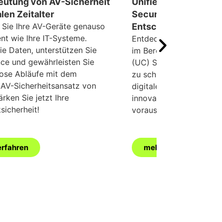
eutung von AV-Sicherheit
Unified Communicat
alen Zeitalter
Security: Trends, die
 Sie Ihre AV-Geräte genauso
Entscheider kennen
nt wie Ihre IT-Systeme.
Entdecken Sie die wicht
ie Daten, unterstützen Sie
im Bereich Unified Com
ce und gewährleisten Sie
(UC) Security, um Ihre
lose Abläufe mit dem
zu schützen und den B
 AV-Sicherheitsansatz von
digitalen Zeitalters dur
ärken Sie jetzt Ihre
innovativer Technologie
sicherheit!
voraus zu sein.
erfahren
mehr erfahren