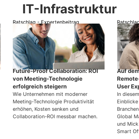
IT-Infrastruktur
Ratschlag - Expertenbeitrag
Ratschla
Future-Proof Collaboration: ROI
Auf dem
von Meeting-Technologie
Remote
erfolgreich steigern
User Ex
Wie Unternehmen mit moderner
In diesem
Meeting-Technologie Produktivität
Einblick
erhöhen, Kosten senken und
Branchen
Collaboration-ROI messbar machen.
Global Ma
und Mick 
Smart Off