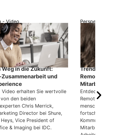
g - Video
Perspektive - Fachbeitr
 Weg in die Zukunft:
Trends & Tools: Opti
-Zusammenarbeit und
Remote-Collaboratio
perience
Mitarbeitererfahrun
 Video erhalten Sie wertvolle
Entdecken Sie zukünfti
e von den beiden
Remote-Zusammenarbei
experten Chris Merrick,
menschenzentrierten D
rketing Director bei Shure,
fortschrittlichen Tools, 
Heys, Vice President of
Kommunikation, Produkt
ice & Imaging bei IDC.
Mitarbeiterzufriedenheit
Arbeitsumgebungen ver