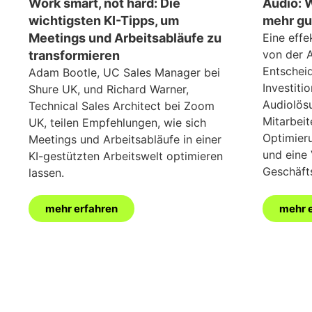
Work smart, not hard: Die
Audio: 
wichtigsten KI-Tipps, um
mehr gu
Meetings und Arbeitsabläufe zu
Eine eff
von der A
transformieren
Entschei
Adam Bootle, UC Sales Manager bei
Investiti
Shure UK, und Richard Warner,
Audiolös
Technical Sales Architect bei Zoom
Mitarbeit
UK, teilen Empfehlungen, wie sich
Optimier
Meetings und Arbeitsabläufe in einer
und eine
KI-gestützten Arbeitswelt optimieren
Geschäft
lassen.
mehr erfahren
mehr 