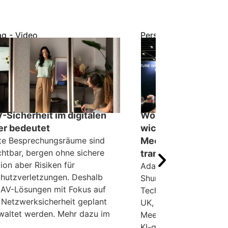
ag - Video
Perspektive - Fachbei
-Sicherheit im digitalen
Work smart, not har
ter bedeutet
wichtigsten KI-Tipp
te Besprechungsräume sind
Meetings und Arbei
chtbar, bergen ohne sichere
transformieren
ion aber Risiken für
Adam Bootle, UC Sale
hutzverletzungen. Deshalb
Shure UK, und Richard
AV-Lösungen mit Fokus auf
Technical Sales Archi
 Netzwerksicherheit geplant
UK, teilen Empfehlunge
waltet werden. Mehr dazu im
Meetings und Arbeitsab
KI-gestützten Arbeitsw