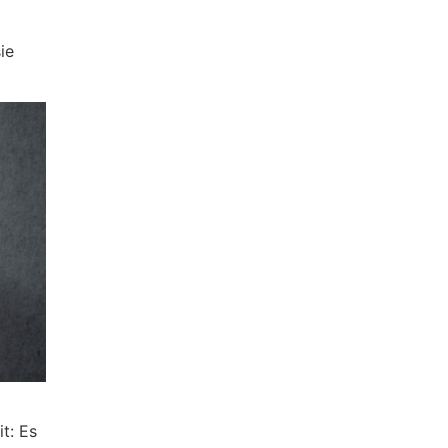
ie
t: Es