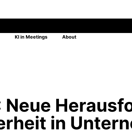
KI in Meetings
About
T: Neue Heraus
herheit in Unte