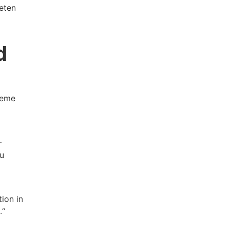
eten
d
leme
-
zu
ion in
.“