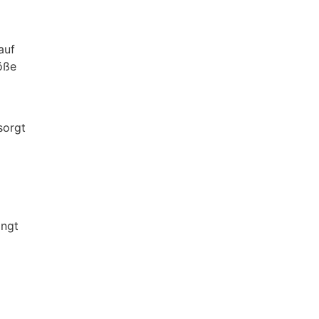
auf
öße
sorgt
ingt