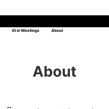
KI in Meetings
About
About