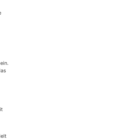
e
ein.
das
it
elt