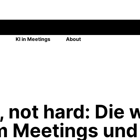
KI in Meetings
About
 not hard: Die 
um Meetings und