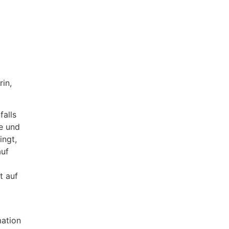
in,
falls
be und
ingt,
auf
t auf
mation