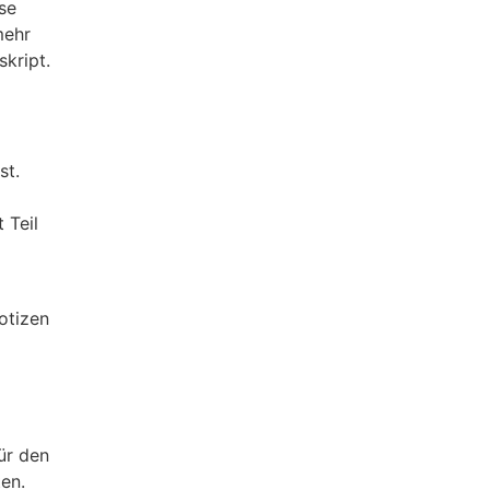
se
mehr
skript.
st.
 Teil
Notizen
ür den
en.