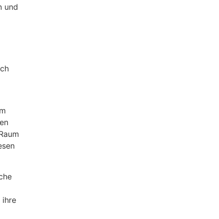
n und
ich
im
den
 Raum
esen
iche
 ihre