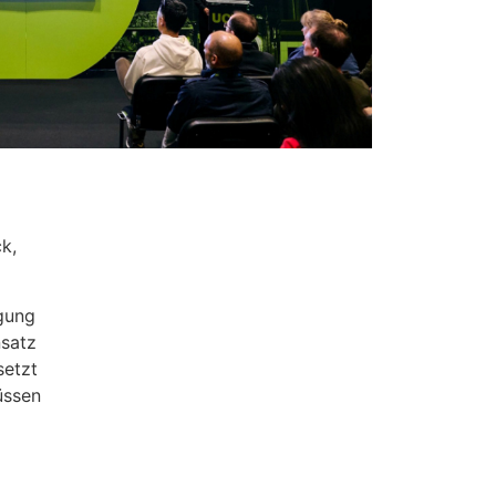
k,
igung
nsatz
setzt
üssen