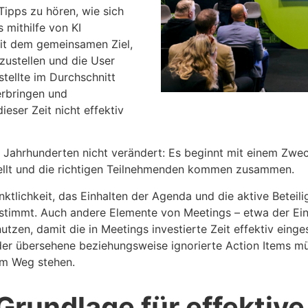
ipps zu hören, wie sich
 mithilfe von KI
 mit dem gemeinsamen Ziel,
tzustellen und die User
tellte im Durchschnitt
erbringen und
eser Zeit nicht effektiv
t Jahrhunderten nicht verändert: Es beginnt mit einem Zwec
stellt und die richtigen Teilnehmenden kommen zusammen.
nktlichkeit, das Einhalten der Agenda und die aktive Beteil
bestimmt. Auch andere Elemente von Meetings – etwa der Ei
utzen, damit die in Meetings investierte Zeit effektiv einge
der übersehene beziehungsweise ignorierte Action Items m
im Weg stehen.
 Grundlage für effektive