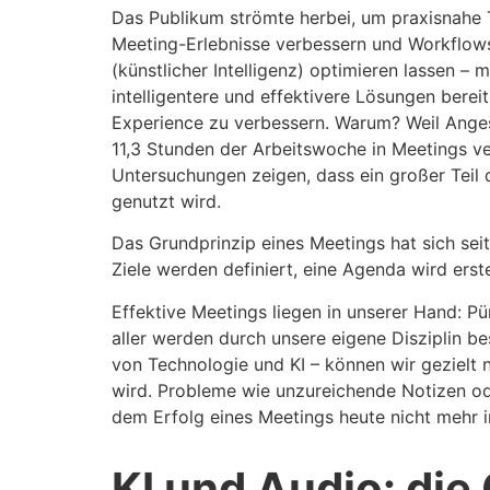
Das Publikum strömte herbei, um praxisnahe T
Meeting-Erlebnisse verbessern und Workflows
(künstlicher Intelligenz) optimieren lassen –
intelligentere und effektivere Lösungen berei
Experience zu verbessern. Warum? Weil Anges
11,3 Stunden der Arbeitswoche in Meetings v
Untersuchungen zeigen, dass ein großer Teil di
genutzt wird.
Das Grundprinzip eines Meetings hat sich sei
Ziele werden definiert, eine Agenda wird er
Effektive Meetings liegen in unserer Hand: Pü
aller werden durch unsere eigene Disziplin 
von Technologie und KI – können wir gezielt n
wird. Probleme wie unzureichende Notizen o
dem Erfolg eines Meetings heute nicht mehr 
KI und Audio: die