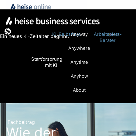
KI-Selbsttest
Anyway
Arbeitsplatz-
Ein neues KI-Zeitalter beginnt.
Berater
Anywhere
Start
Vorsprung
Anytime
mit KI
Anyhow
About
Fachbeitrag
Wie der