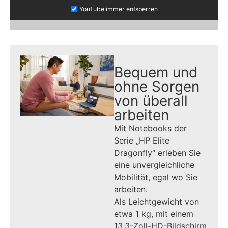
YouTube immer entsperren
Tipp
Bequem und
ohne Sorgen
von überall
arbeiten
Mit Notebooks der
Serie „HP Elite
Dragonfly“ erleben Sie
eine unvergleichliche
Mobilität, egal wo Sie
arbeiten.
Als Leichtgewicht von
etwa 1 kg, mit einem
13,3-Zoll-HD-Bildschirm