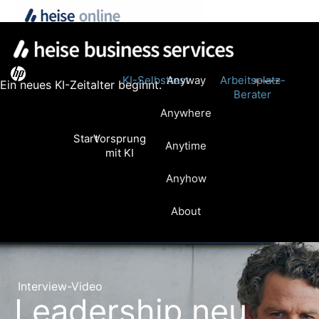
KI-Selbsttest
Anyway
Arbeitsplatz-
Ein neues KI-Zeitalter beginnt.
Berater
Anywhere
Start
Vorsprung
Anytime
mit KI
Anyhow
About
Interview-Video
Leadership neu