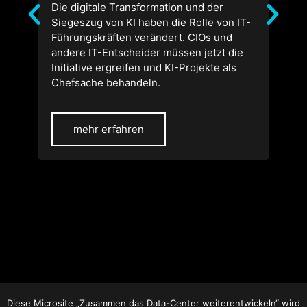
Die digitale Transformation und der
KI-Mo
Siegeszug von KI haben die Rolle von IT-
wurd
Führungskräften verändert. CIOs und
loka
andere IT-Entscheider müssen jetzt die
und 
Initiative ergreifen und KI-Projekte als
eine
Chefsache behandeln.
plat
mehr erfahren
Diese Microsite „Zusammen das Data-Center weiterentwickeln“ wird