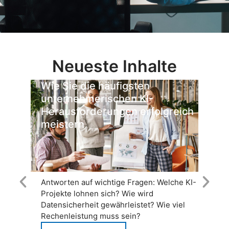
Neueste Inhalte
Wie Sie die häufigsten
W
unternehmerischen KI-
E
Herausforderungen erfolgreich
z
meistern
Antworten auf wichtige Fragen: Welche KI-
E
Projekte lohnen sich? Wie wird
kü
Datensicherheit gewährleistet? Wie viel
M
Rechenleistung muss sein?
E
sc