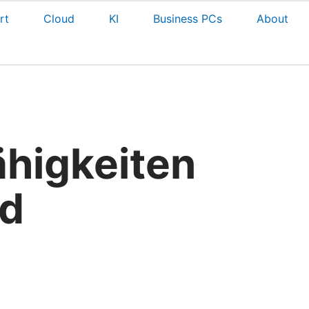
rt
Cloud
KI
Business PCs
About
higkeiten
nd