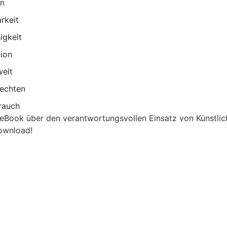
en
rkeit
igkeit
ion
welt
rechten
rauch
s eBook über den verantwortungsvollen Einsatz von Künstlic
Download!