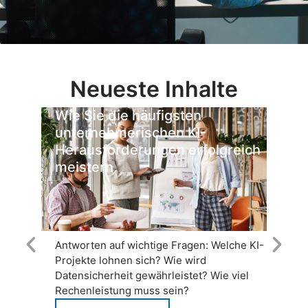
Neueste Inhalte
Wie Sie die häufigsten
W
unternehmerischen KI-
E
Herausforderungen erfolgreich
z
meistern
Antworten auf wichtige Fragen: Welche KI-
E
Projekte lohnen sich? Wie wird
kü
Datensicherheit gewährleistet? Wie viel
M
Rechenleistung muss sein?
E
sc