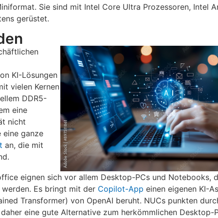
iniformat. Sie sind mit Intel Core Ultra Prozessoren, Inte
ens gerüstet.
nden
chäftlichen
von KI-Lösungen
it vielen Kernen
nellem DDR5-
lem eine
t nicht
e eine ganze
t
an, die mit
nd.
office eignen sich vor allem Desktop-PCs und Notebooks, 
 werden. Es bringt mit der
Copilot-App
einen eigenen KI-As
ained Transformer) von OpenAI beruht. NUCs punkten durch
len daher eine gute Alternative zum herkömmlichen Desktop-