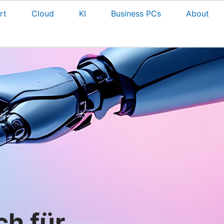
rt
Cloud
KI
Business PCs
About
ch für