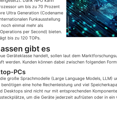
mmengesetzt. Dank NPU kann
Prozessor um bis zu 70 Prozent
Core Ultra Generation (Codename
nternationalen Funkausstellung
e noch einmal mehr als
Operations per Second) bieten.
ägt bis zu 120 TOPs.
lassen gibt es
eue Geräteklasse handelt, sollen laut dem Marktforschung
ft werden. Kunden können dabei zwischen folgenden Form
ktop-PCs
 die große Sprachmodelle (Large Language Models, LLM) u
enötigen eine hohe Rechenleistung und viel Speicherkapazi
d Desktops sind nicht nur mit entsprechenden Komponente
steckplätze, um die Geräte jederzeit aufrüsten oder in ein 