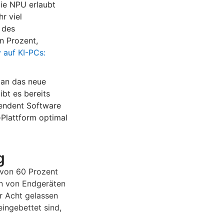
die NPU erlaubt
r viel
des
n Prozent,
 auf KI-PCs:
 an das neue
bt es bereits
pendent Software
-Plattform optimal
g
 von 60 Prozent
en von Endgeräten
er Acht gelassen
ingebettet sind,