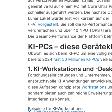
aus verschiedenen Modulen („Tiles“) zusa
generative KI auf einem PC mit Core Ultra 
schneller ausgeführt werden. Die nächste 
Lunar Lake) wurde erst vor kurzem auf der I
(IFA)
vorgestellt
. Sie soll die KI-Performanc
verdreifachen und über 40 NPU TOPS (Tera 
Die Gesamt-Performance der Plattform betr
KI-PCs – diese Gerätek
Obwohl es sich beim KI-PC um eine völlig n
bereits 2024
fast 50 Millionen KI-PCs
verkau
1. KI-Workstations und -Des
Forschungseinrichtungen und Unternehmen,
anspruchsvolle KI-Anwendungen entwickeln, b
diese Aufgaben konzipierte
Workstations
un
sondern bieten auch zahlreiche Erweiterungs
integrieren zu können.
Beispiele für KI-Workstations:
Dell Precision Workstations