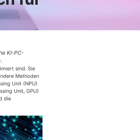
che KI-PC-
.
iert sind. Sie
 andere Methoden
ssing Unit (NPU)
ssing Unit, GPU)
d die