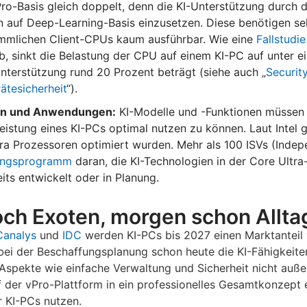
vPro-Basis gleich doppelt, denn die KI-Unterstützung durch 
 auf Deep-Learning-Basis einzusetzen. Diese benötigen seh
ömmlichen Client-CPUs kaum ausführbar. Wie eine
Fallstudie
b, sinkt die Belastung der CPU auf einem KI-PC auf unter ei
terstützung rund 20 Prozent beträgt (siehe auch „
Security
ätesicherheit
“).
len und Anwendungen:
KI-Modelle und -Funktionen müssen
stung eines KI-PCs optimal nutzen zu können. Laut Intel gi
ltra Prozessoren optimiert wurden. Mehr als 100 ISVs (Inde
ungsprogramm
daran, die KI-Technologien in der Core Ultra
its entwickelt oder in Planung.
noch Exoten, morgen schon Allta
Canalys
und
IDC
werden KI-PCs bis 2027 einen Marktanteil
 bei der Beschaffungsplanung schon heute die KI-Fähigkeit
s Aspekte wie einfache Verwaltung und Sicherheit nicht auß
 der vPro-Plattform in ein professionelles Gesamtkonzept e
 KI-PCs nutzen.