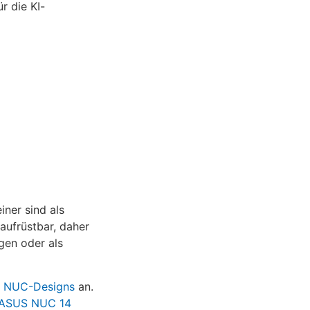
r die KI-
ner sind als
aufrüstbar, daher
ngen oder als
an NUC-Designs
an.
ASUS NUC 14