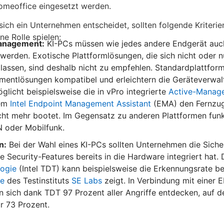
omeoffice eingesetzt werden.
ich ein Unternehmen entscheidet, sollten folgende Kriterie
ne Rolle spielen:
management:
KI-PCs müssen wie jedes andere Endgerät auch
 werden. Exotische Plattformlösungen, die sich nicht oder n
lassen, sind deshalb nicht zu empfehlen. Standardplattform
mentlösungen kompatibel und erleichtern die Geräteverwal
glicht beispielsweise die in vPro integrierte
Active-Manag
dem
Intel Endpoint Management Assistant
(EMA) den Fernzugr
cht mehr bootet. Im Gegensatz zu anderen Plattformen funkt
 oder Mobilfunk.
n:
Bei der Wahl eines KI-PCs sollten Unternehmen die Sicher
e Security-Features bereits in die Hardware integriert hat. 
logie
(Intel TDT) kann beispielsweise die Erkennungsrate 
ie
des Testinstituts
SE Labs
zeigt. In Verbindung mit einer
 sich dank TDT 97 Prozent aller Angriffe entdecken, auf de
r 73 Prozent.