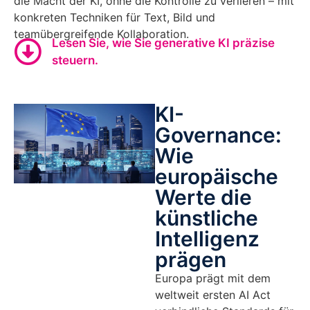
die Macht der KI, ohne die Kontrolle zu verlieren – mit
konkreten Techniken für Text, Bild und
teamübergreifende Kollaboration.
Lesen Sie, wie Sie generative KI präzise
steuern.
KI-
Governance:
Wie
europäische
Werte die
künstliche
Intelligenz
prägen
Europa prägt mit dem
weltweit ersten AI Act