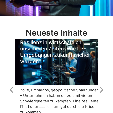
Neueste Inhalte
Resilienz in wirtschaftlich
M
unsicheren Zeiten: Wie IT-
C
Umgebungen zukunftssicher
K
werden
Zölle, Embargos, geopolitische Spannungen
W
– Unternehmen haben derzeit mit vielen
A
Schwierigkeiten zu kämpfen. Eine resiliente
A
IT ist unerlässlich, um gut durch die Krise
In
zu kommen.