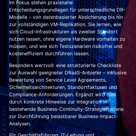
Im Fokus stehen praxisnahe
Entscheidungsgrundlagen für unterschiedliche DR-
Modelle – von datenbasierter Absicherung bis hin
zur vollständigen VM-Replikation. Sie lernen, wie
sich Cloud-Infrastrukturen als zweiter Standort
nutzen lassen, ohne eigene Hardware vorhalten zu
müssen, und wie sich Testszenarien risikofrei und
kosteneffizient durchführen lassen.
Besonders wertvoll: eine strukturierte Checkliste
zur Auswahl geeigneter DRaaS-Anbieter – inklusive
Bewertung von Service Level Agreements,
Sicherheitsarchitekturen, Standortfaktoren und
Compliance-Anforderungen. Ergänzt wird dies
durch konkrete Hinweise zur Integration in
bestehende Business-Continuity-Strategien sowie
zur Durchführung belastbarer Business-Impact-
Analysen.
Für Geschäftsführung, IT-Leitung und