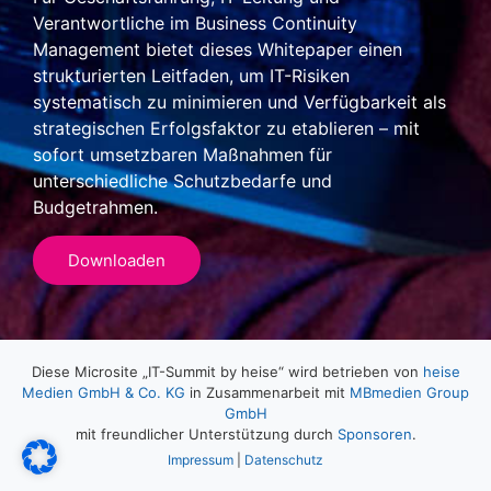
Verantwortliche im Business Continuity
Management bietet dieses Whitepaper einen
strukturierten Leitfaden, um IT-Risiken
systematisch zu minimieren und Verfügbarkeit als
strategischen Erfolgsfaktor zu etablieren – mit
sofort umsetzbaren Maßnahmen für
unterschiedliche Schutzbedarfe und
Budgetrahmen.
Downloaden
Diese Microsite „IT-Summit by heise“ wird betrieben von
heise
Medien GmbH & Co. KG
in Zusammenarbeit mit
MBmedien Group
GmbH
mit freundlicher Unterstützung durch
Sponsoren
.
Impressum
|
Datenschutz