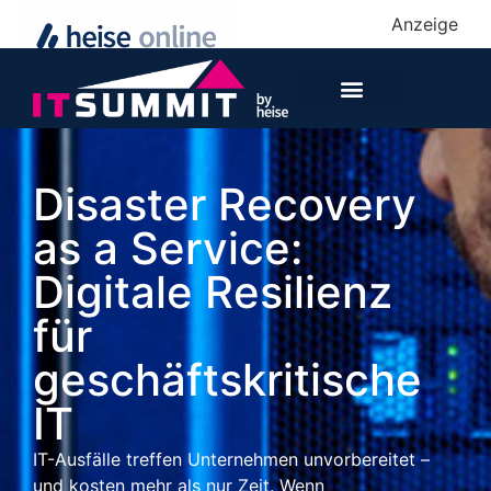
Anzeige
Disaster Recovery
as a Service:
Digitale Resilienz
für
geschäftskritische
IT
IT-Ausfälle treffen Unternehmen unvorbereitet –
und kosten mehr als nur Zeit. Wenn