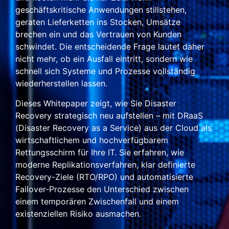
geschäftskritische Anwendungen stillstehen,
geraten Lieferketten ins Stocken, Umsätze
brechen ein und das Vertrauen von Kunden
schwindet. Die entscheidende Frage lautet daher
nicht mehr, ob ein Ausfall eintritt, sondern wie
schnell sich Systeme und Prozesse vollständig
wiederherstellen lassen.
Dieses Whitepaper zeigt, wie Sie Disaster
Recovery strategisch neu aufstellen – mit DRaaS
(Disaster Recovery as a Service) aus der Cloud als
wirtschaftlichem und hochverfügbarem
Rettungsschirm für Ihre IT. Sie erfahren, wie
moderne Replikationsverfahren, klar definierte
Recovery-Ziele (RTO/RPO) und automatisierte
Failover-Prozesse den Unterschied zwischen
einem temporären Zwischenfall und einem
existenziellen Risiko ausmachen.