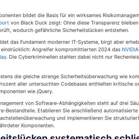
mponenten bildet die Basis für ein wirksames Risikomanage
port
von Black Duck zeigt: Ohne diese Transparenz bleiben
ft, wodurch gefährliche Sicherheitslücken entstehen.
ldet das Fundament moderner IT-Systeme, birgt aber erhebl
n eindrücklich: Angreifer kompromittierten 2024 das
NVIDIA
Ray
. Die Cyberkriminellen stahlen dabei nicht nur Rechenlei
ens die gleiche strenge Sicherheitsüberwachung wie kom
Prozent aller untersuchten Codebases enthielten kritische 
Komponenten wie jQuery.
agement von Software-Abhängigkeiten steht auf drei Säul
re-Bestandteile. Etablieren Sie anschließend automatisierte
achstellenüberwachung und implementieren Sie strukturier
ährdeter Komponenten.
heitslücken systematisch schl