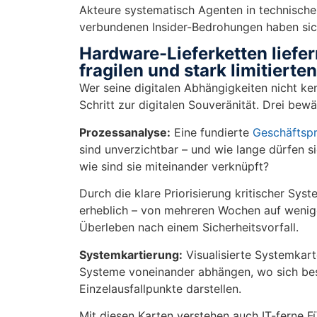
Akteure systematisch Agenten in technische 
verbundenen Insider-Bedrohungen haben sich
Hardware-Lieferketten liefe
fragilen und stark limitiert
Wer seine digitalen Abhängigkeiten nicht ke
Schritt zur digitalen Souveränität. Drei bew
Prozessanalyse:
Eine fundierte
Geschäftsp
sind unverzichtbar – und wie lange dürfen s
wie sind sie miteinander verknüpft?
Durch die klare Priorisierung kritischer Sy
erheblich – von mehreren Wochen auf weniger
Überleben nach einem Sicherheitsvorfall.
Systemkartierung:
Visualisierte Systemkar
Systeme voneinander abhängen, wo sich bes
Einzelausfallpunkte darstellen.
Mit diesen Karten verstehen auch IT-ferne Fü