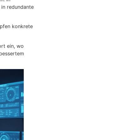
n in redundante
nüpfen konkrete
rt ein, wo
erbessertem