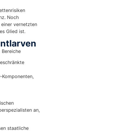
ettenrisiken
enz. Noch
n einer vernetzten
s Glied ist.
entlarven
i Bereiche
geschränkte
er-Komponenten,
ischen
erspezialisten an,
en staatliche