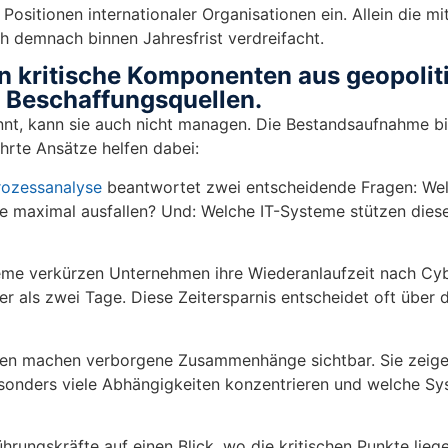
Positionen internationaler Organisationen ein. Allein die m
 demnach binnen Jahresfrist verdreifacht.
rn kritische Komponenten aus geopolit
en Beschaffungsquellen.
nnt, kann sie auch nicht managen. Die Bestandsaufnahme bi
ährte Ansätze helfen dabei:
rozessanalyse
beantwortet zwei entscheidende Fragen: We
ie maximal ausfallen? Und: Welche IT-Systeme stützen dies
steme verkürzen Unternehmen ihre Wiederanlaufzeit nach Cy
 als zwei Tage. Diese Zeitersparnis entscheidet oft über d
ten machen verborgene Zusammenhänge sichtbar. Sie zeige
onders viele Abhängigkeiten konzentrieren und welche Sy
hrungskräfte auf einen Blick, wo die kritischen Punkte liege