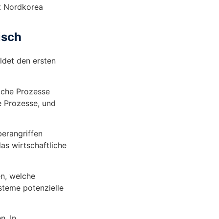
it Nordkorea
isch
ldet den ersten
lche Prozesse
e Prozesse, und
berangriffen
as wirtschaftliche
n, welche
steme potenzielle
n. In