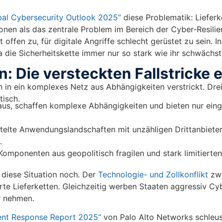
bal Cybersecurity Outlook 2025“
diese Problematik: Lieferk
onen als das zentrale Problem im Bereich der Cyber-Resili
 offen zu, für digitale Angriffe schlecht gerüstet zu sein. I
a die Sicherheitskette immer nur so stark wie ihr schwächste
n: Die versteckten Fallstricke 
 in ein komplexes Netz aus Abhängigkeiten verstrickt. Dre
tisch.
 aus, schaffen komplexe Abhängigkeiten und bieten nur ein
telte Anwendungslandschaften mit unzähligen Drittanbiet
.
 Komponenten aus geopolitisch fragilen und stark limitierten
diese Situation noch. Der
Technologie- und Zollkonflikt
zw
te Lieferketten. Gleichzeitig werben Staaten aggressiv Cyb
er nehmen.
dent Response Report 2025“
von Palo Alto Networks schleus