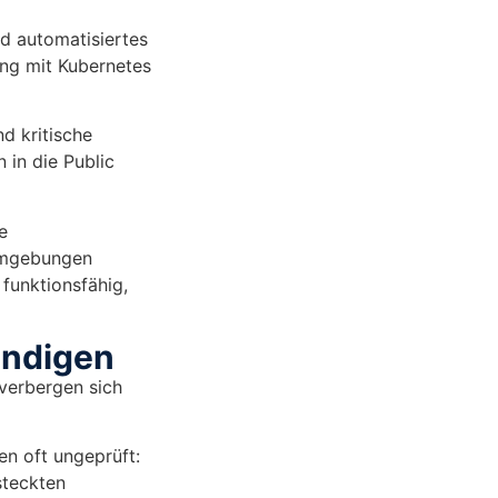
nd automatisiertes
ung mit Kubernetes
d kritische
 in die Public
e
-Umgebungen
 funktionsfähig,
ändigen
 verbergen sich
n oft ungeprüft:
steckten