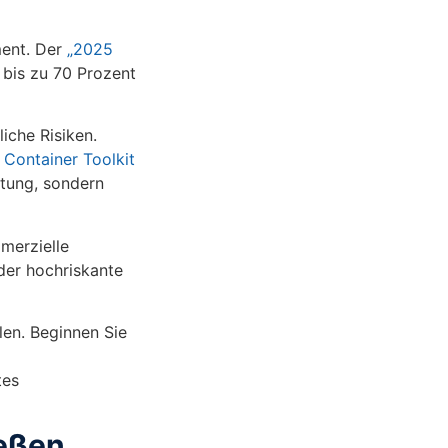
ment. Der
„2025
 bis zu 70 Prozent
iche Risiken.
 Container Toolkit
stung, sondern
merzielle
oder hochriskante
en. Beginnen Sie
tes
ießen