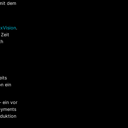
 mit dem
uxVision
.
 Zeit
th
its
on ein
– ein vor
loyments
oduktion