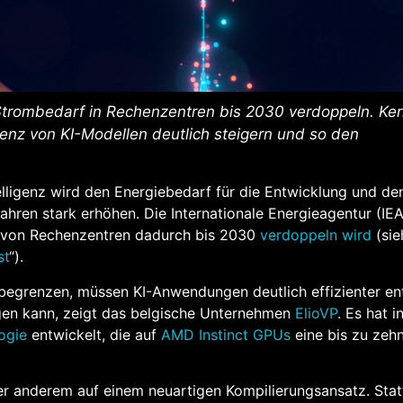
trombedarf in Rechenzentren bis 2030 verdoppeln. Ker
ienz von KI-Modellen deutlich steigern und so den
lligenz wird den Energiebedarf für die Entwicklung und de
ren stark erhöhen. Die Internationale Energieagentur (IEA
h von Rechenzentren dadurch bis 2030
verdoppeln wird
(sie
st
“).
egrenzen, müssen KI-Anwendungen deutlich effizienter en
ngen kann, zeigt das belgische Unternehmen
ElioVP
. Es hat i
ogie
entwickelt, die auf
AMD Instinct GPUs
eine bis zu zeh
ter anderem auf einem neuartigen Kompilierungsansatz. Stat