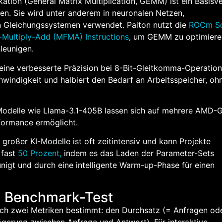
kation (General Matrix Multiplication, GEMM) ist ein Basisv
n. Sie wird unter anderem in neuronalen Netzen,
en Gleichungssystemen verwendet. Paiton nutzt die
ROCm So
-Multiply-Add (MFMA) Instructions
, um GEMM zu optimiere
leunigen.
ine verbesserte Präzision bei 8-Bit-Gleitkomma-Operatio
windigkeit und halbiert den Bedarf an Arbeitsspeicher, oh
odelle wie Llama-3.1-405B lassen sich auf mehrere AMD-
rformance ermöglicht.
 großer KI-Modelle ist oft zeitintensiv und kann Projekte
 fast
50 Prozent,
indem es das Laden der Parameter-Sets
nigt und durch eine intelligente Warm-up-Phase für einen
m Benchmark-Test
urch zwei Metriken bestimmt: den Durchsatz (= Anfragen od
gerung zwischen Anfrage und Antwort). Für interaktive