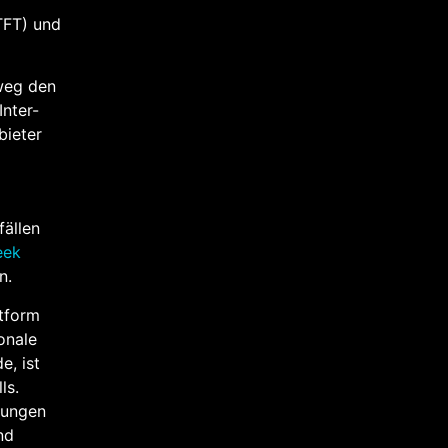
TFT) und
weg den
Inter-
bieter
fällen
eek
n.
tform
onale
e, ist
ls.
erungen
nd