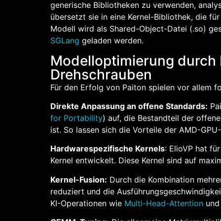
generische Bibliotheken zu verwenden, analys
übersetzt sie in eine Kernel-Bibliothek, die 
Modell wird als Shared-Object-Datei (.so) ge
SGLang
geladen werden.
Modelloptimierung durch P
Drehschrauben
Für den Erfolg von Paiton spielen vor allem f
Direkte Anpassung an offene Standards:
Pai
for Portability
) auf, die Bestandteil der offe
ist. So lassen sich die Vorteile der AMD-GPU
Hardwarespezifische Kernels
: ElioVP hat f
Kernel entwickelt. Diese Kernel sind auf maxi
Kernel-Fusion:
Durch die Kombination mehrer
reduziert und die Ausführungsgeschwindigkeit
KI-Operationen wie
Multi-Head-Attention
un