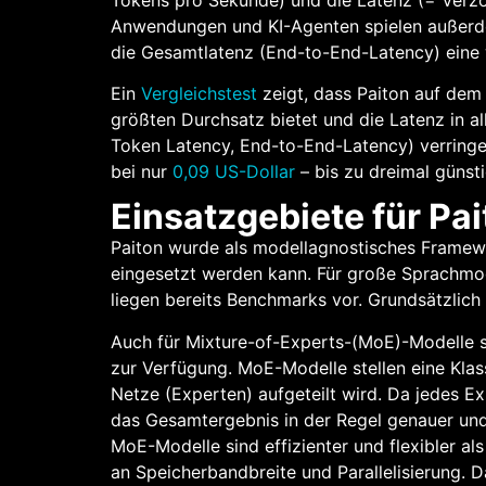
Anwendungen und KI-Agenten spielen außerdem
die Gesamtlatenz (End-to-End-Latency) eine w
Ein
Vergleichstest
zeigt, dass Paiton auf de
größten Durchsatz bietet und die Latenz in al
Token Latency, End-to-End-Latency) verringert
bei nur
0,09 US-Dollar
– bis zu dreimal günst
Einsatzgebiete für Pa
Paiton wurde als modellagnostisches Framewo
eingesetzt werden kann. Für große Sprachmo
liegen bereits Benchmarks vor. Grundsätzlic
Auch für Mixture-of-Experts-(MoE)-Modelle s
zur Verfügung. MoE-Modelle stellen eine Klas
Netze (Experten) aufgeteilt wird. Da jedes Exp
das Gesamtergebnis in der Regel genauer und
MoE-Modelle sind effizienter und flexibler al
an Speicherbandbreite und Parallelisierung.