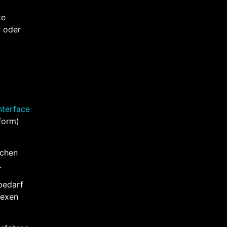
te
M
oder
nterface
form)
schen
.
bedarf
lexen