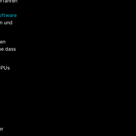
erfahren
ftware
n und
nen
ne dass
GPUs
er