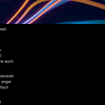
nel-
n
)
he auch:
twickelt
n enger
nfach
t