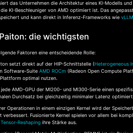
iert das Unternehmen die Architektur eines KI-Modells und
für die KI-Beschleuniger von AMD optimiert ist. Das angepass
speichert und kann direkt in Inferenz-Frameworks wie
vLL
aiton: die wichtigsten
olgende Faktoren eine entscheidende Rolle:
ton setzt direkt auf der HIP-Schnittstelle (
Heterogeneous I
nen Software-Suite
AMD ROCm
(Radeon Open Compute Plat
-Plattform optimal nutzen.
ür jede AMD-GPU der MI200- und MI300-Serie einen spezifi
malen Durchsatz bei gleichzeitig minimaler Latenz optimiert
er Operationen in einem einzigen Kernel wird der Speicher
 verbessert. Fusionierte Kernel spielen vor allem bei komp
d
Tensor-Reshaping
ihre Stärke aus.