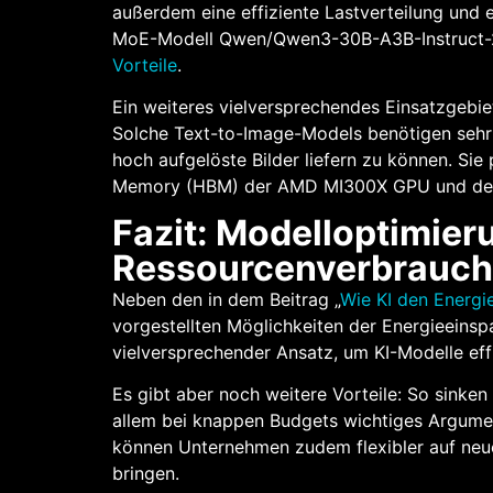
außerdem eine effiziente Lastverteilung und 
MoE-Modell Qwen/Qwen3-30B-A3B-Instruct-25
Vorteile
.
Ein weiteres vielversprechendes Einsatzgebi
Solche Text-to-Image-Models benötigen sehr 
hoch aufgelöste Bilder liefern zu können. Si
Memory (HBM) der AMD MI300X GPU und der 
Fazit: Modelloptimier
Ressourcenverbrauch
Neben den in dem Beitrag „
Wie KI den Energie
vorgestellten Möglichkeiten der Energieeinsp
vielversprechender Ansatz, um KI-Modelle ef
Es gibt aber noch weitere Vorteile: So sinken 
allem bei knappen Budgets wichtiges Argume
können Unternehmen zudem flexibler auf neue
bringen.