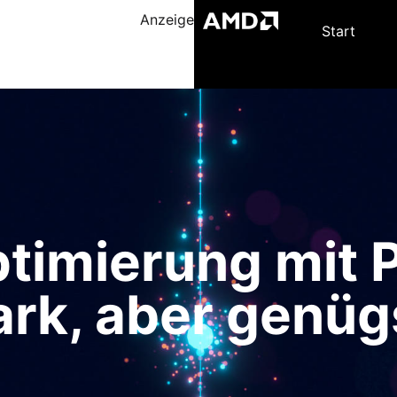
Anzeige
Start
timierung mit P
ark, aber genü