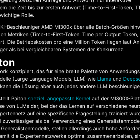
 die Zeit bis zur ersten Antwort (Time-to-First-Token, T
ichtige Rolle.
m KI-Beschleuniger AMD MI300x über alle Batch-Größen hin
len Metriken (Time-to-First-Token, Time per Output Token, 
. Die Betriebskosten pro eine Million Token liegen laut An
iger als bei vergleichbaren Systemen der Konkurrenz.
iton
rk konzipiert, das für eine breite Palette von Anwendungs
delle (Large Language Models, LLM) wie
Llama
und
Deeps
h kann die Lösung aber auch jedes andere LLM beschleunige
tellt Paiton
speziell angepasste Kernel
auf der MI300X-Plat
se von LLMs dar, bei der das Lernen auf verschiedene neur
ertennetz auf eine spezifische Fragestellung trainiert wurd
 zuverlässiger als bei Verwendung eines Generalistenmodel
s Generalistenmodelle, stellen allerdings auch hohe Anford
 Damit die Expertennetzwerke optimal zusammenarbeiten, si