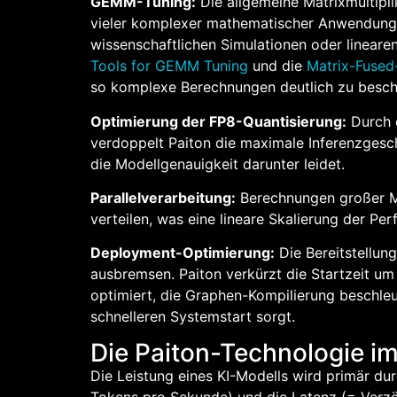
GEMM-Tuning:
Die allgemeine Matrixmultipli
vieler komplexer mathematischer Anwendunge
wissenschaftlichen Simulationen oder linear
Tools for GEMM Tuning
und die
Matrix-Fused
so komplexe Berechnungen deutlich zu besch
Optimierung der FP8-Quantisierung:
Durch e
verdoppelt Paiton die maximale Inferenzgesch
die Modellgenauigkeit darunter leidet.
Parallelverarbeitung:
Berechnungen großer M
verteilen, was eine lineare Skalierung der Pe
Deployment-Optimierung:
Die Bereitstellung
ausbremsen. Paiton verkürzt die Startzeit um
optimiert, die Graphen-Kompilierung beschleu
schnelleren Systemstart sorgt.
Die Paiton-Technologie i
Die Leistung eines KI-Modells wird primär d
Tokens pro Sekunde) und die Latenz (= Verzö