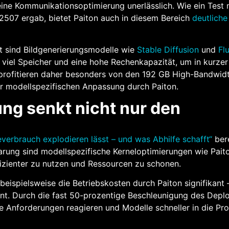
eine Kommunikationsoptimierung unerlässlich. Wie ein Test
07 ergab, bietet Paiton auch in diesem Bereich
deutliche
et sind Bildgenerierungsmodelle wie
Stable Diffusion
und
Fl
viel Speicher und eine hohe Rechenkapazität, um in kurzer
e profitieren daher besonders von den 192 GB High-Bandwid
modellspezifischen Anpassung durch Paiton.
ung senkt nicht nur den
verbrauch explodieren lässt – und was Abhilfe schafft“
bere
arung sind modellspezifische Kerneloptimierungen wie Pait
fizienter zu nutzen und Ressourcen zu schonen.
beispielsweise die Betriebskosten durch Paiton signifikant 
nt. Durch die fast 50-prozentige Beschleunigung des Dep
 Anforderungen reagieren und Modelle schneller in die Pr