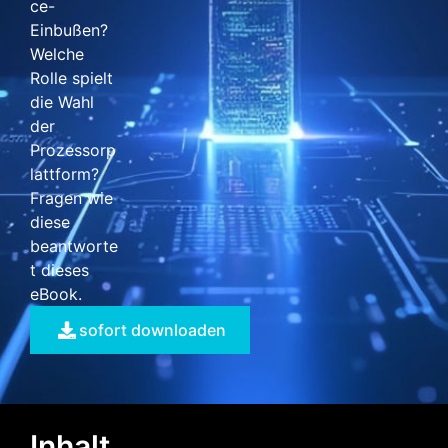
ce-
Einbußen?
Welche
Rolle spielt
die Wahl
der
Prozessorp
lattform?
Fragen wie
diese
beantworte
t dieses
eBook.
sofort downloaden
Inhalt