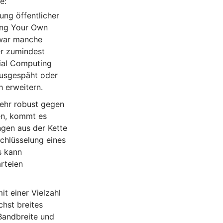
e:
ng öffentlicher
ring Your Own
zwar manche
er zumindest
ial Computing
ausgespäht oder
h erweitern.
sehr robust gegen
sen, kommt es
gen aus der Kette
chlüsselung eines
s kann
arteien
t einer Vielzahl
chst breites
Bandbreite und