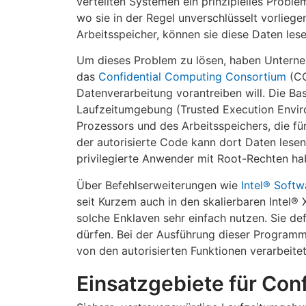
verteilten Systemen ein prinzipielles Probl
wo sie in der Regel unverschlüsselt vorliege
Arbeitsspeicher, können sie diese Daten le
Um dieses Problem zu lösen, haben Unterne
das
Confidential Computing Consortium
(CC
Datenverarbeitung vorantreiben will. Die Ba
Laufzeitumgebung (Trusted Execution Enviro
Prozessors und des Arbeitsspeichers, die fü
der autorisierte Code kann dort Daten lesen
privilegierte Anwender mit Root-Rechten hab
Über Befehlserweiterungen wie
Intel® Softw
seit Kurzem auch in den skalierbaren Intel®
solche Enklaven sehr einfach nutzen. Sie d
dürfen. Bei der Ausführung dieser Programm
von den autorisierten Funktionen verarbeitet
Einsatzgebiete für Con