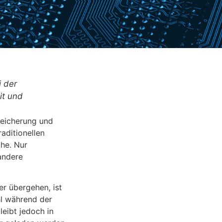
 der
it und
peicherung und
aditionellen
he. Nur
andere
er übergehen, ist
hl während der
leibt jedoch in