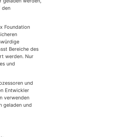
er geladen werden,
f den
ux Foundation
sicheren
nswürdige
sst Bereiche des
ert werden. Nur
ces und
Prozessoren und
en Entwickler
ten verwenden
h geladen und