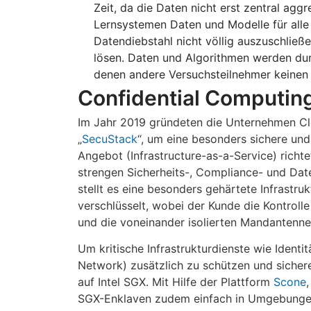
Zeit, da die Daten nicht erst zentral agg
Lernsystemen Daten und Modelle für alle 
Datendiebstahl nicht völlig auszuschließe
lösen. Daten und Algorithmen werden durc
denen andere Versuchsteilnehmer keinen 
Confidential Computing
Im Jahr 2019 gründeten die Unternehmen Cl
„
SecuStack
“, um eine besonders sichere und
Angebot (Infrastructure-as-a-Service) rich
strengen Sicherheits-, Compliance- und D
stellt es eine besonders gehärtete Infrastr
verschlüsselt, wobei der Kunde die Kontroll
und die voneinander isolierten Mandantenne
Um kritische Infrastrukturdienste wie Ident
Network) zusätzlich zu schützen und siche
auf Intel SGX. Mit Hilfe der Plattform
Scone
SGX-Enklaven zudem einfach in Umgebungen 