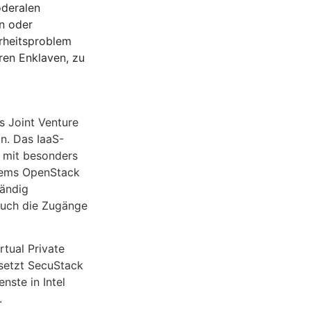
öderalen
n oder
erheitsproblem
ren Enklaven, zu
 Joint Venture
n. Das IaaS-
n mit besonders
tems OpenStack
tändig
 Auch die Zugänge
tual Private
setzt SecuStack
nste in Intel
.