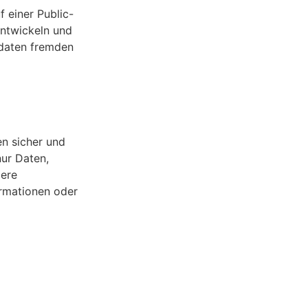
f einer Public-
entwickeln und
ndaten fremden
en sicher und
ur Daten,
dere
ormationen oder