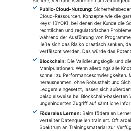
Sichere, vertrauenswürdige Laufzeitumgebung
Public-Cloud-Nutzung:
Sicherheitsbeden
Cloud-Ressourcen. Konzepte wie die gara
Keys“ (BYOK), bei denen der Kunde die Sc
rechtlichen und regulatorischen Probleme
während der Ausführung von Programmen Z
ließe sich das Risiko drastisch senken,
verfälscht werden. Das würde das Potenzi
Blockchain:
Die Validierungslogik und di
Manipulationen. Wenn allerdings alle Knot
schnell zu Performanceschwierigkeiten. 
herausnehmen, ohne Robustheit und Sicher
Ledgers eingesetzt, lassen sich außerdem
beispielsweise bei Blockchain-basierten V
ungehinderten Zugriff auf sämtliche Info
Föderales Lernen:
Beim föderalen Lernen
verteilter Datenquellen trainiert. Oft a
Spektrum an Trainingsmaterial zur Verfüg