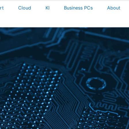
rt
Cloud
KI
Business PCs
About