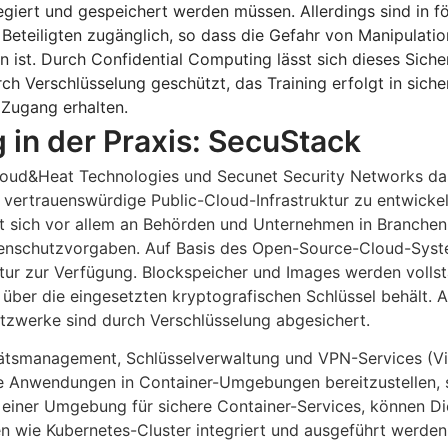
regiert und gespeichert werden müssen. Allerdings sind in f
Beteiligten zugänglich, so dass die Gefahr von Manipulatio
n ist. Durch Confidential Computing lässt sich dieses Sich
h Verschlüsselung geschützt, das Training erfolgt in siche
Zugang erhalten.
 in der Praxis: SecuStack
oud&Heat Technologies und Secunet Security Networks das
 vertrauenswürdige Public-Cloud-Infrastruktur zu entwickel
tet sich vor allem an Behörden und Unternehmen in Branche
atenschutzvorgaben. Auf Basis des Open-Source-Cloud-Sys
uktur zur Verfügung. Blockspeicher und Images werden volls
e über die eingesetzten kryptografischen Schlüssel behält.
tzwerke sind durch Verschlüsselung abgesichert.
itätsmanagement, Schlüsselverwaltung und VPN-Services (Vir
re Anwendungen in Container-Umgebungen bereitzustellen, 
, einer Umgebung für sichere Container-Services, können Die
wie Kubernetes-Cluster integriert und ausgeführt werden