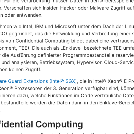
em: Für die Verarbeitung müssen Daten in den Arbeitsspeich
n. Verschaffen sich Insider, Hacker oder Malware Zugriff au
sen oder entwenden.
hmen wie Intel, IBM und Microsoft unter dem Dach der Lin
C) gegründet, das die Entwicklung und Verbreitung einer 
sis von Confidential Computing bildet dabei eine vertraue
nment, TEE). Die auch als „Enklave“ bezeichnete TEE umfa
r die Ausführung definierter Programmbestandteile reservi
 und analysieren, Betriebssystem, Hypervisor, Cloud-Servi
en keinen Zugriff.
are Guard Extensions (Intel® SGX)
, die in Intel® Xeon® E 
 Xeon® Prozessoren der 3. Generation verfügbar sind, könn
efinieren dazu, welche Funktionen im Code vertrauliche Da
bestandteile werden die Daten dann in den Enklave-Bereic
.
fidential Computing