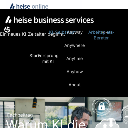
KI-Selbsttest
Anyway
Arbeitsplatz-
Ein neues KI-Zeitalter beginnt.
Berater
Anywhere
Start
Vorsprung
Anytime
mit KI
Anyhow
About
Fachbeitrag
Warum KI die